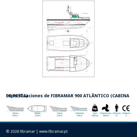
Especificaciones de
FIBRAMAR 900 ATLÂNTICO (CABINA DE PESCA)
© 2026 fibramar | www.fibramar.pt