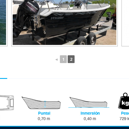
◄
1
2