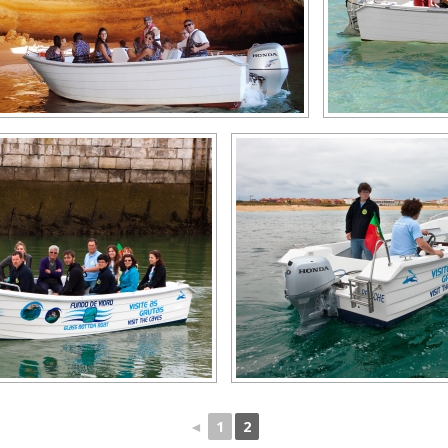
◄
1
2