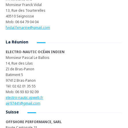
Monsieur Franck Vidal
13, Rue des Tourterelles
40510 Seignosse
Mob: 06 64 79 04 04
fvidal.fxmarine@gmail.com
La Réunion
ELECTRO-NAUTIC OCÉAN INDIEN
Monsieur Pascal Le Ballois
14, Rue des Lilas
ZI de Bras-Panon
Batiment 5
97412 Bras-Panon
Tél: 02 62 01 35 55
Mob: 06 93 83 92 09
electro-nautic.vpweb.fr
ajr97441@gmail.com
Suisse
OFFSHORE PERFORMANCE, SARL
Route Cantonale 21