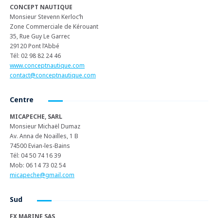
CONCEPT NAUTIQUE
Monsieur Stevenn Kerloc’h
Zone Commerciale de Kérouant
35, Rue Guy Le Garrec
29120 Pont l’Abbé
Tél: 02 98 82 24 46
www.conceptnautique.com
contact@conceptnautique.com
Centre
MICAPECHE, SARL
Monsieur Michaël Dumaz
Av. Anna de Noailles, 1 B
74500 Evian-les-Bains
Tél: 04 50 74 16 39
Mob: 06 14 73 02 54
micapeche@gmail.com
Sud
FX MARINE SAS