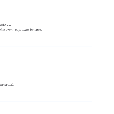
onibles.
bine avant)
et
promos bateaux
.
ine avant)
.