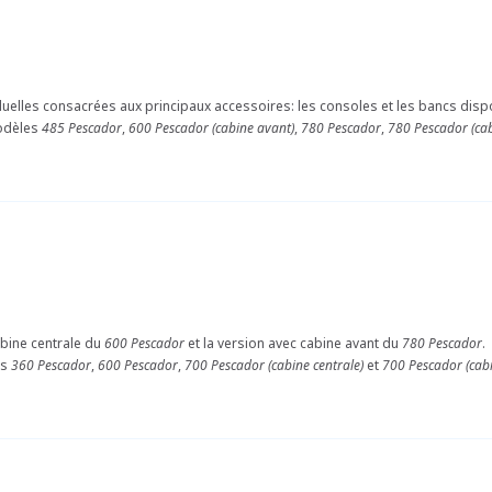
duelles consacrées aux principaux accessoires: les consoles et les bancs disp
modèles
485 Pescador
,
600 Pescador (cabine avant)
,
780 Pescador
,
780 Pescador (ca
abine centrale du
600 Pescador
et la version avec cabine avant du
780 Pescador
.
es
360 Pescador
,
600 Pescador
,
700 Pescador (cabine centrale)
et
700 Pescador (cab